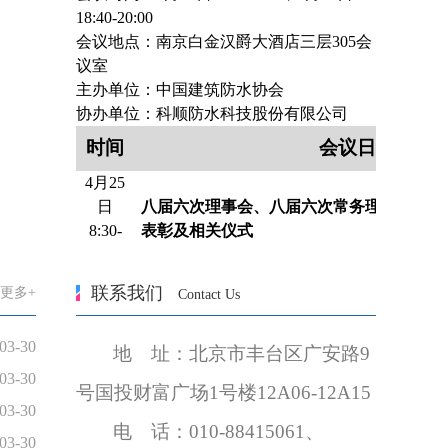
18:40-20:00
会议地点：南京白金汉爵大酒店三层305会
议室
主办单位：中国建筑防水协会
协办单位：科顺防水科技股份有限公司
时间
会议日程
4
月25
日
八届六次理事会、八届六次常务理事会
8:30-
表彰及相关仪式
9:20
4
月25
联系我们
更多+
Contact Us
日
防水通用规范实施几个重要问题探讨
9:20–
张 勇 总工/研究员 中国建筑防水协会
03-30
9:50
地 址：北京市丰台区广安路
9
4
月25
03-30
号国投财富广场
1
号楼
12A06-12A15
日
全文强制规范体系对工程建设的综合影响
03-30
9:50–
蔡昭昀 首席专家/教授级高工 中冶建筑研
电 话：
010-88415061
、
03-30
10:20