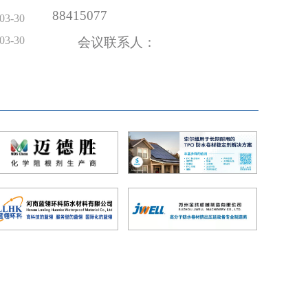
88415077
4
月25
03-30
日
03-30
茶歇
会议联系人：
10:20-
10:40
高 妍（
15910240107
），
4
月25
防水通用规范材料工程要求试验方法研究
gaoyan@cnwb.net
日
朱志远 总工程师/教授级高工 中国建材检
10:40–
田文君（
18513373215
），
公司
11:10
4
月25
tianwenjun@cnwb.net
日
资本市场看防水行业
周航宇（
15210450081
），
11:10–
孙明新 首席分析师 中信证券基础材料和工
11:40
zhouhangyu@cnwb.net
4
月25
曹雪慧（
18513373219
），
日
西昌极深地下空间低本底前沿物理实验室防
11:40–
叶吉 集团副总裁 科顺防水科技股份有限公
caoxuehui@cnwb.net
12:10
4
月24
郝 进（
13911593315
），
日
表彰仪式及防水人家宴