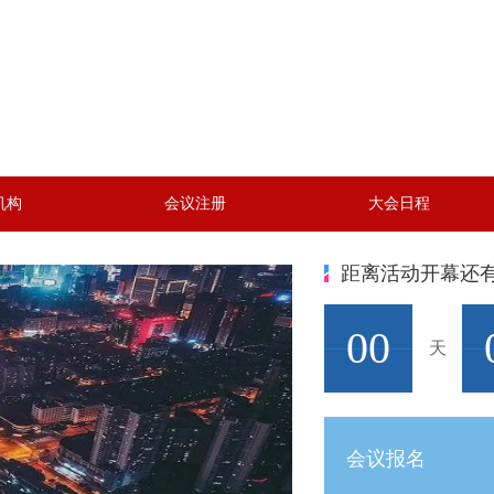
机构
会议注册
大会日程
距离活动开幕还
00
天
会议报名