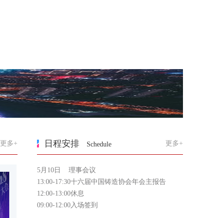
日程安排
更多+
更多+
Schedule
5月10日 理事会议
13:00-17:30十六届中国铸造协会年会主报告
12:00-13:00休息
09:00-12:00入场签到