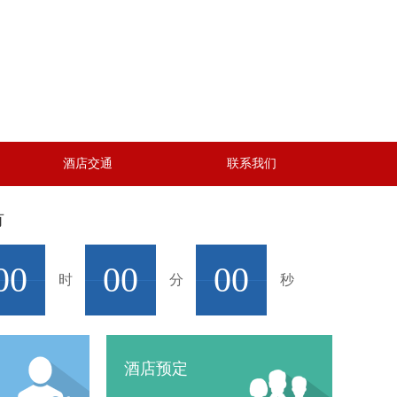
酒店交通
联系我们
有
00
00
00
时
分
秒
酒店预定