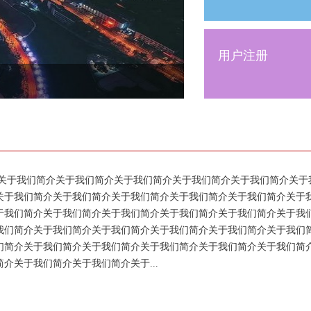
用户注册
热点聚焦2
我们简介关于我们简介关于我们简介关于我们简介关于我们简介关于
关于我们简介关于我们简介关于我们简介关于我们简介关于我们简介关于
于我们简介关于我们简介关于我们简介关于我们简介关于我们简介关于我
我们简介关于我们简介关于我们简介关于我们简介关于我们简介关于我们
们简介关于我们简介关于我们简介关于我们简介关于我们简介关于我们简
简介关于我们简介关于我们简介关于...